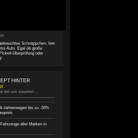
os.
 gebrauchtes Schnäppchen, hier
 ums Auto. Egal ob große
 Pickerl-Überprüfung oder
g!
EPT HINTER
pt
e bei uns erwarten …
i-Jahreswagen bis zu -30%
eupreis
Fahrzeuge aller Marken in